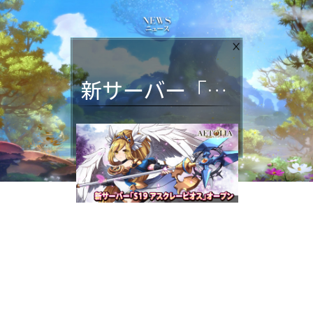
新サーバー「S19-アスクレーピオス」開放
アスクレー
新サーバー「S19-
ピオス
」
2018年10月08日12:00運営開
始！
仲間と協力して、強力な敵を挑
戦しょう！